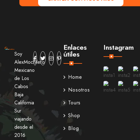
Enlaces
Instagram
útiles
Soy
AlexMochilero
Mexicano
Home
de Los
Cabos
Nosotros
Baja
California
Tours
Sur
Shop
viajando
desde el
Blog
2016