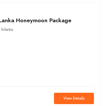
 Lanka Honeymoon Package
,
Srilanka
View Details