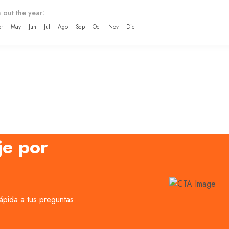
 out the year:
r
May
Jun
Jul
Ago
Sep
Oct
Nov
Dic
je por
ápida a tus preguntas