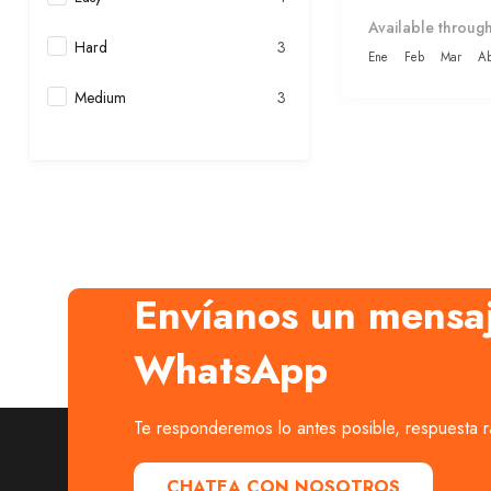
Available through
Hard
3
Ene
Feb
Mar
Ab
Medium
3
Envíanos un mensa
WhatsApp
Te responderemos lo antes posible, respuesta r
CHATEA CON NOSOTROS