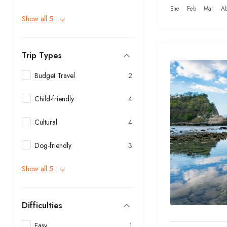
Ene
Feb
Mar
Ab
Show all 5
Trip Types
Budget Travel
2
Child-friendly
4
Cultural
4
Dog-friendly
3
Show all 5
Difficulties
Easy
1