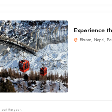
Experience th
Bhutan
,
Nepal
,
Pe
 out the year: