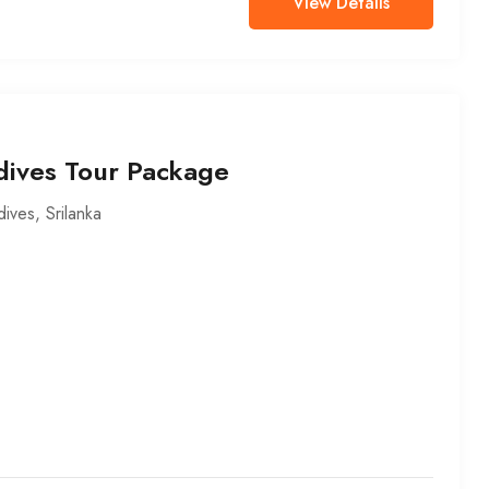
View Details
dives Tour Package
dives
,
Srilanka