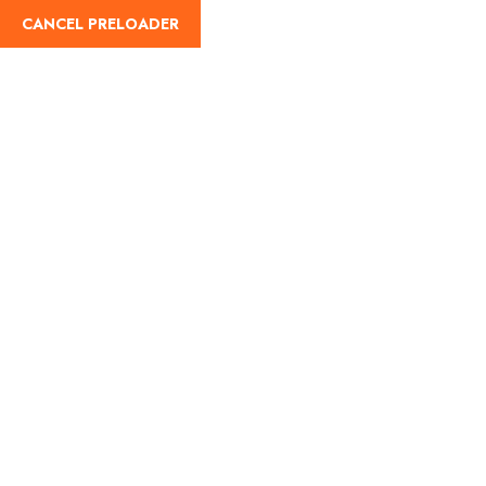
CANCEL PRELOADER
alex.baez.cuan@gmail.com
+52 624 35
Home
Sobre 
Travellers Inform